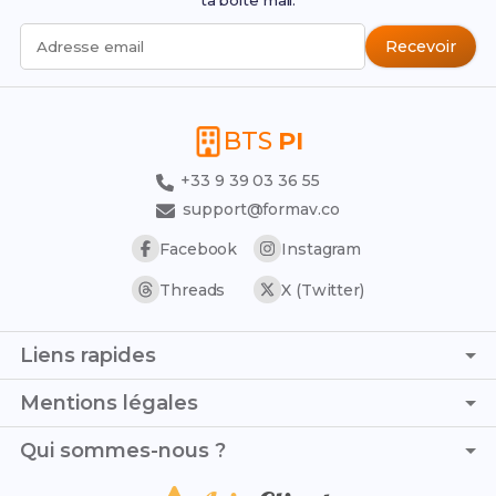
ta boîte mail.
Recevoir
Adresse email
BTS
PI
+33 9 39 03 36 55
support@formav.co
Facebook
Instagram
Threads
X (Twitter)
Liens rapides
Page d'accueil
Mentions légales
Simulateur de notes
C.G.V. - C.G.U.
Qui sommes-nous ?
Trouver son stage
Politique de confidentialité
Trouver son alternance