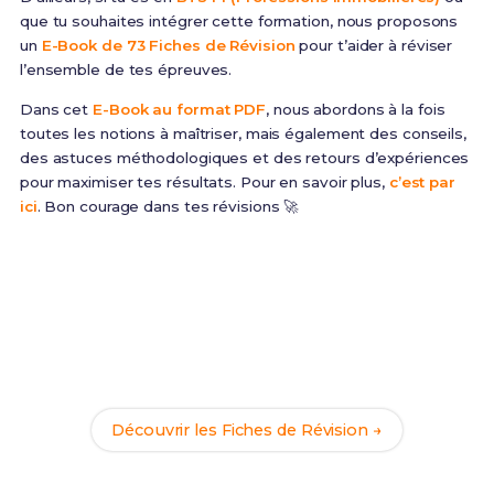
que tu souhaites intégrer cette formation, nous proposons
un
E-Book de 73 Fiches de Révision
pour t’aider à réviser
l’ensemble de tes épreuves.
Dans cet
E-Book au format PDF
, nous abordons à la fois
toutes les notions à maîtriser, mais également des conseils,
des astuces méthodologiques et des retours d’expériences
pour maximiser tes résultats. Pour en savoir plus,
c’est par
ici
. Bon courage dans tes révisions 🚀
Prêt(e) à réussir ton examen ?
Révise efficacement avec nos
140 Fiches de
Révision
pour le BTS PI et maximise tes chances de
réussite !
Découvrir les Fiches de Révision →