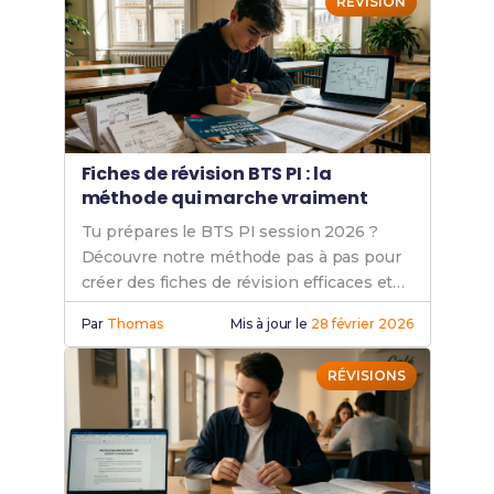
RÉVISION
Fiches de révision BTS PI : la
méthode qui marche vraiment
Tu prépares le BTS PI session 2026 ?
Découvre notre méthode pas à pas pour
créer des fiches de révision efficaces et
décrocher ton diplôme. Conseils +
Par
Thomas
Mis à jour le
28 février 2026
exemples.
RÉVISIONS