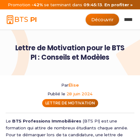
Promotion
-42%
se terminant dans
09:45:13
.
En profiter »
BTS
PI
Découvrir
Lettre de Motivation pour le BTS
PI : Conseils et Modèles
Par
Élise
Publié le
28 juin 2024
LETTRE DE MOTIVATION
Le
BTS Professions Immobilières
(BTS PI) est une
formation qui attire de nombreux étudiants chaque année.
Pour te démarquer lors de ta candidature, une lettre de