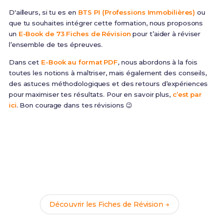
D'ailleurs, si tu es en
BTS PI (Professions Immobilières)
ou
que tu souhaites intégrer cette formation, nous proposons
un
E-Book de 73 Fiches de Révision
pour t’aider à réviser
l’ensemble de tes épreuves.
Dans cet
E-Book au format PDF
, nous abordons à la fois
toutes les notions à maîtriser, mais également des conseils,
des astuces méthodologiques et des retours d’expériences
pour maximiser tes résultats. Pour en savoir plus,
c’est par
ici
. Bon courage dans tes révisions 😉
Prêt(e) à réussir ton examen ?
Révise efficacement avec nos
140 Fiches de
Révision
pour le BTS PI et maximise tes chances de
réussite !
Découvrir les Fiches de Révision →