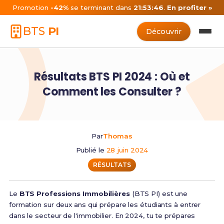
Promotion
-42%
se terminant dans
21:53:46
.
En profiter »
BTS
PI
Découvrir
Résultats BTS PI 2024 : Où et
Comment les Consulter ?
Par
Thomas
Publié le
28 juin 2024
RÉSULTATS
Le
BTS Professions Immobilières
(BTS PI) est une
formation sur deux ans qui prépare les étudiants à entrer
dans le secteur de l'immobilier. En 2024, tu te prépares