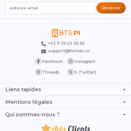
Recevoir
Adresse email
BTS
PI
+33 9 39 03 36 55
support@formav.co
Facebook
Instagram
Threads
X (Twitter)
Liens rapides
Page d'accueil
Mentions légales
Simulateur de notes
C.G.V. - C.G.U.
Qui sommes-nous ?
Trouver son stage
Politique de confidentialité
Trouver son alternance
Avis
Clients
Je suis Thomas Dubois et, avec ma collaboration Élise
Politique de remboursement