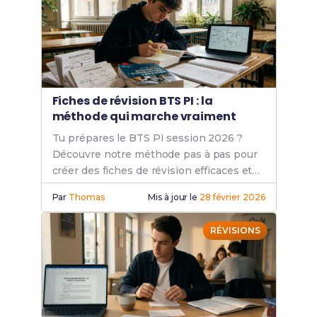
Fiches de révision BTS PI : la
méthode qui marche vraiment
Tu prépares le BTS PI session 2026 ?
Découvre notre méthode pas à pas pour
créer des fiches de révision efficaces et
décrocher ton diplôme. Conseils +
Par
Thomas
Mis à jour le
28 février 2026
exemples.
RÉVISIONS