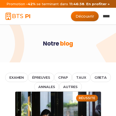
Promotion
-42%
se terminant dans
11:46:38
.
En profiter »
BTS
PI
Découvrir
Notre
blog
EXAMEN
ÉPREUVES
CPAP
TAUX
GRETA
ANNALES
AUTRES
RÉUSSITE